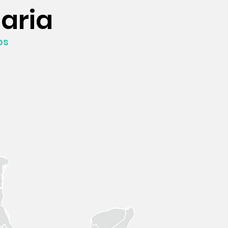
aria
os