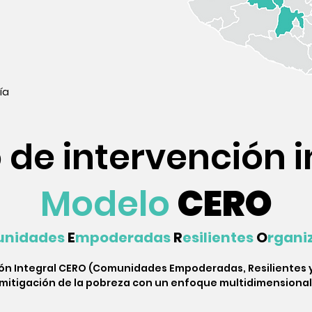
ía
de intervención i
Modelo
CERO
nidades
E
mpoderadas
R
esilientes
O
rgani
ón Integral CERO (Comunidades Empoderadas, Resilientes y 
mitigación de la pobreza con un enfoque multidimensional