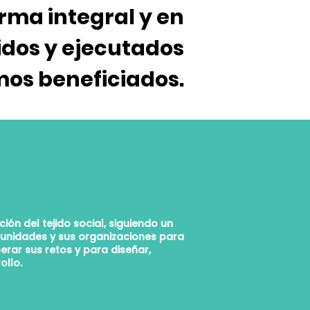
rma integral y en
idos y ejecutados
mos beneficiados.
ón del tejido social, siguiendo un
munidades y sus organizaciones para
erar sus retos y para diseñar,
ollo.