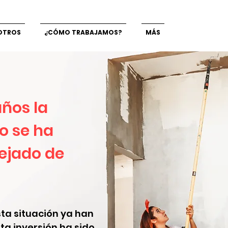
OTROS
¿CÓMO TRABAJAMOS?
MÁS
años la
o se ha
ejado de
sta situación ya han
ta inversión ha sido