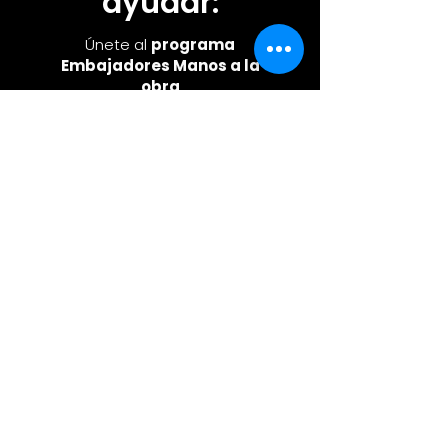
ayudar:
Únete al
programa
Embajadores Manos a la
obra
o s
úmate como
inversionista
social
a través de tu
empresa
Conoce más
CONTÁCTANOS
AVISO DE PRIVACIDAD
TEL:
+52 (844) 315 9373
CEL:
+52 (844) 506 7126
contacto@ceropobreza.org
​Carretera los González 2801, Local #6
Plaza San Jerónimo. Los González. CP.
25204. Saltillo, Coahuila. México.
¿Has sufrido o conoces a alguien que esté sufriendo
una situación de injusticia y crees que nosotros