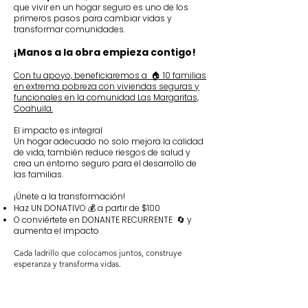
que vivir en un hogar seguro es uno de los
primeros pasos para cambiar vidas y
transformar comunidades.
¡Manos a la obra empieza contigo!
Con tu apoyo, beneficiaremos a 🏠 10 familias
en extrema pobreza con viviendas seguras y
funcionales en la comunidad Las Margaritas,
Coahuila.
El impacto es integral
Un hogar adecuado no solo mejora la calidad
de vida, también reduce riesgos de salud y
crea un entorno seguro para el desarrollo de
las familias.
¡Únete a la transformación!
Haz UN DONATIVO 💰 a partir de $100
O conviértete en DONANTE RECURRENTE 🔄 y
aumenta el impacto
​Cada ladrillo que colocamos juntos, construye
esperanza y transforma vidas.​