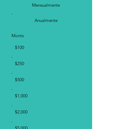
Mensualmente
Anualmente
Monto
$100
$250
$500
$1,000
$2,000
$5,000