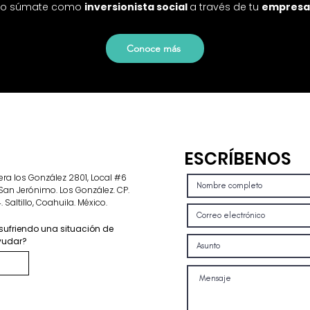
o s
úmate como
inversionista social
a través de tu
empresa
Conoce más
ESCRÍBENOS
tera los González 2801, Local #6
San Jerónimo. Los González. CP.
 Saltillo, Coahuila. México.
sufriendo una situación de
ayudar?