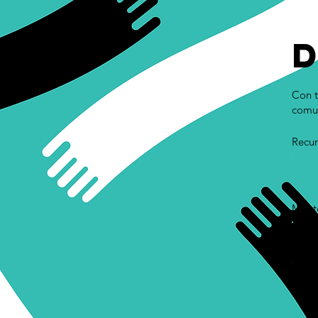
Con t
comun
Recur
Mont
$10
$2,