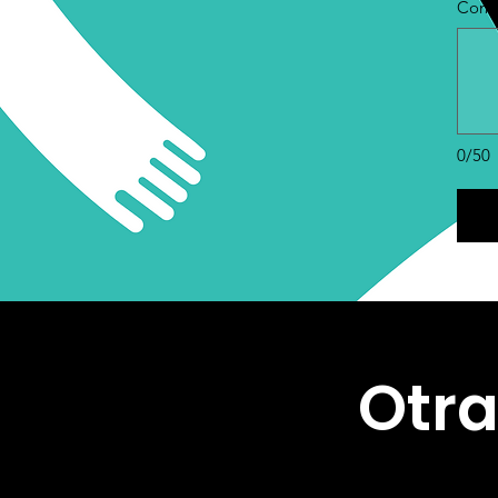
Comen
0/50
Otra