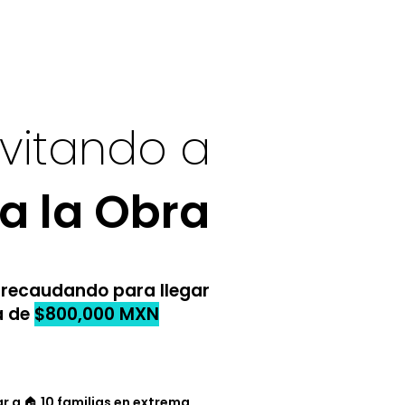
nvitando a
 la Obra
recaudando para llegar
a de
$800,000 MXN
r a 🏠 10 familias en extrema