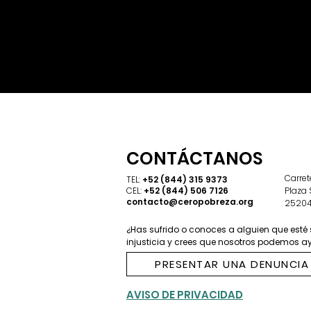
CONTÁCTANOS
​Carre
TEL:
+52 (844) 315 9373
CEL:
+52 (844) 506 7126
Plaza 
contacto@ceropobreza.org
25204.
¿Has sufrido o conoces a alguien que esté 
injusticia y crees que nosotros podemos 
PRESENTAR UNA DENUNCIA
AVISO DE PRIVACIDAD