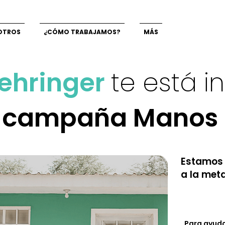
OTROS
¿CÓMO TRABAJAMOS?
MÁS
ehringer
te está i
a
campaña Manos a
Estamos 
a la met
Para ayuda