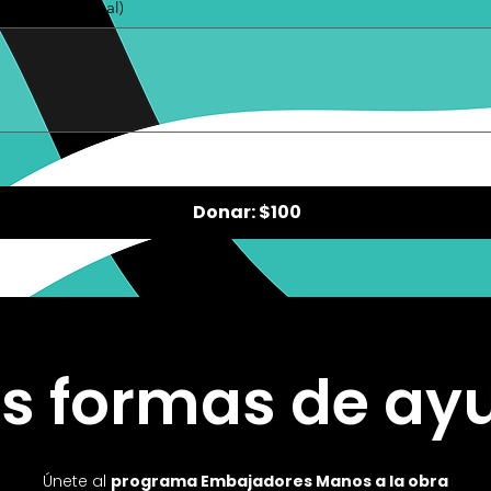
tario (opcional)
Donar: $100
s formas de ay
Únete al
programa Embajadores Manos a la obra