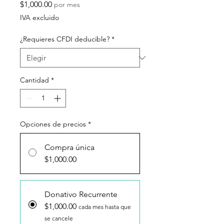
Precio
$1,000.00
por mes
IVA excluido
¿Requieres CFDI deducible?
*
Cantidad
*
Opciones de precios
*
Compra única
$1,000.00
Donativo Recurrente
$1,000.00
cada mes hasta que
se cancele