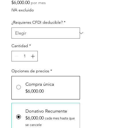
Precio
$6,000.00
por mes
IVA excluido
¿Requieres CFDI deducible?
*
Cantidad
*
Opciones de precios
*
Compra única
$6,000.00
Donativo Recurrente
$6,000.00
cada mes hasta que
se cancele